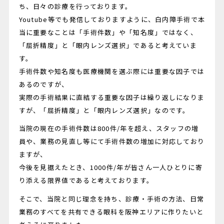
ち、日々の診療を行っております。
Youtube等でも発信しておりますように、白内障手術で本
当に重要なことは「手術件数」や「知名度」ではなく、
「屈折精度」と「眼内レンズ選択」であると考えていま
す。
手術件数や知名度も医療機関を選ぶ際には重要な因子では
あるのですが、
実際の手術結果に直結する重要な因子は繰り返しになりま
すが、「屈折精度」と「眼内レンズ選択」なのです。
当院の現在の手術件数は800件/年を超え、スタッフの増
員や、業務の見直し等にて手術件数の増加に対応しており
ますが、
今後を見据えたとき、1000件/年が皆さん一人ひとりに寄
り添える限界値であると考えております。
そこで、当院と同じ理念を持ち、診療・手術の方法、日常
業務のすべてを共有できる眼科を阪神エリアに作りたいと