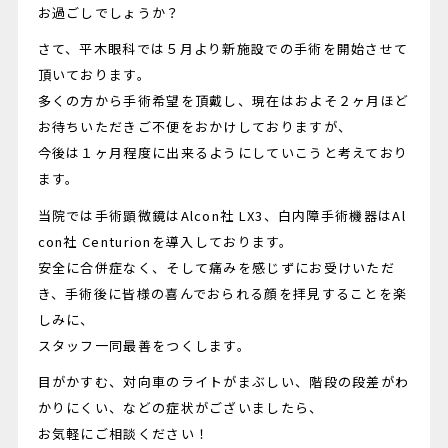
お過ごしでしょうか？
さて、平木眼科では５月より新施設での手術を開始させて
頂いております。
多くの方から手術希望を頂戴し、現在はおよそ２ヶ月ほど
お待ちいただきご不便をおかけしておりますが、
今後は１ヶ月程度に出来るようにしていこうと考えており
ます。
当院では手術顕微鏡はAlcon社 LX3、白内障手術機器はAl
con社 Centurionを導入しております。
安全に合併症なく、そして痛みを感じずにお受けいただ
き、手術後に皆様の喜んでおられる顔を拝見することを楽
しみに、
スタッフ一同最善をつくします。
目がかすむ、対向車のライトがまぶしい、階段の段差がわ
かりにくい、などの症状がございましたら、
お気軽にご相談ください！